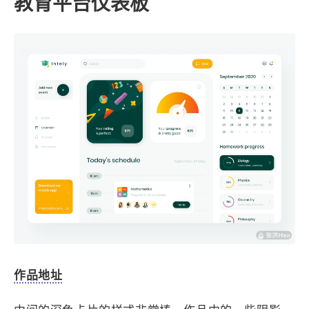
1
3
3
快捷指令
手表
攒机
427
111
12
教程
日常
智能家居
8
5
6
更新日志
混剪
潘通
教育平台仪表板
75
2
4
热门
电子书
红包封面
2
66
经验分享
网页前端
1
4
28
英雄联盟
表情
视频
282
12
33
设计
设计报告
评测
6
153
11
读书笔记
软件
软路由
35
8
27
运维
运营
闲聊
3
8
闲聊杂谈
音乐
草东日记
Adil
HaoUp
极数本源
MysticStars
Temp Mail
好主机
狄伊
webfem
蓝易云CDN