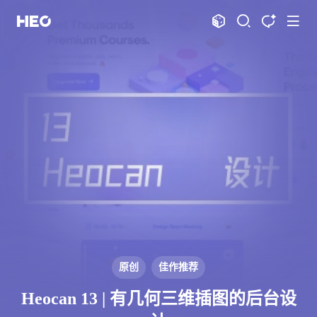
文章
标签
分类
评论
1067
75
12
11995
shift
K
关闭快捷键功能
shift
A
打开中控台
shift
M
播放音乐
shift
D
深色模式
显示模式
shift
S
站内搜索
博客
shift
T
文章全文朗读
shift
P
文章播客陪读
主页
博客
shift
C
打开AI智能对话
图片博客
HeoBBS
shift
R
随机访问
应用
shift
H
返回首页
原创
佳作推荐
敲木鱼
DNS测速
shift
L
友链页面
Heocan 13 | 有几何三维插图的后台设
轻节食
DelSpace