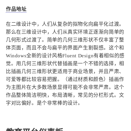
4
21
5
HeoAwards
Heocan
Heomagic
54
1
Hexo
HomeAssistant
2
104
1
HomePod
Mac
NAS
作品地址
2
21
11
Ollama
OpenClaw
OpenWrt
4
2
28
Origami
PHP
Photoshop
在二维设计中，人们从复杂的拟物化向扁平化过渡。
2
10
1
Principle
Python
SearXNG
那么在三维设计中，人们从真实环境正逐渐向简单的
83
3
126
几何形式过渡了。简单的几何三维形状不仅丰富了整
Sketch
Sketch-Data
Swift
体页面，而且不会与扁平的界面产生割裂感。这个和
48
10
2
SwiftUI-100days
VI
VLOG
Windows全新的设计风格Fluent Design有着相似的感
1
11
46
Vision
Windows
iOS
觉。用几何三维形状代替插画是一个不错的选择，相
9
19
3
illustrator
产品
优质报告
比插画几何三维形状更适用于商业场景，并且严肃、
4
8
12
体验官
办公
后端
可爱等都比较容易把握。（通过材质和颜色）插画作
为主图片在大多数场景显得可能不会非常严肃。这个
6
1
22
2
周年记
壁纸
字体
安卓
作品整体简洁明快，布局清晰，常见的分栏形式。文
185
242
81
干货
开发
必看
字对比偏好。是个非常棒的设计。