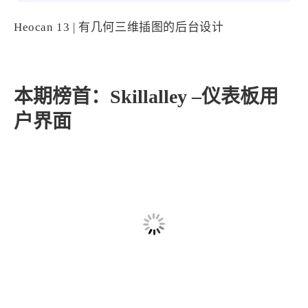
设计报告
设计分享
Heocan 13 | 有几何三维插图的后台设计
设计工具
友链
本期榜首：Skillalley –仪表板用
文章推荐
友链列表
户界面
我的
我的装备
我的项目
关于本站
69
26
19
AIGC
AI绘画
AfterEffects
23
7
9
Chrome
Docker
Dribbble
12
11
FFmpeg
FinalCutPro