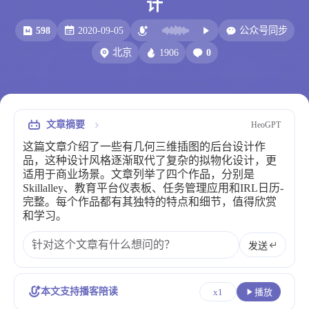
计
比例计
摸鱼
598
2020-09-05
公众号同步
服务
1906
0
北京
洪墨AI
HeoMusic
公众号
图标助手
表情
文章摘要
HeoGPT
Heo
熊猫二憨
这篇文章介绍了一些有几何三维插图的后台设计作
更多我的项目
品，这种设计风格逐渐取代了复杂的拟物化设计，更
适用于商业场景。文章列举了四个作品，分别是
文库
Skillalley、教育平台仪表板、任务管理应用和IRL日历-
完整。每个作品都有其独特的特点和细节，值得欣赏
全部文章
分类列表
和学习。
发送
标签列表
专栏
本文支持播客陪读
x1
播放