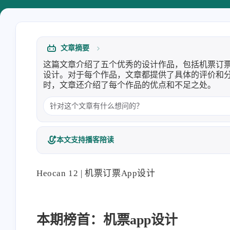
因为页面改版失效已经开
Heo
熊猫二憨
待以后浏览器 AI 能直接
客里的更多功能了，对了
洪绘烧纸：一个网页在线电子烧
WebMCP适配教程：为浏览
灵感来了
纸，电子祭祀工具 | 张洪Heo
预备好，让网页向 AI 提供工
博客已支持 | 张洪Heo
文章摘要
HaoUp
HaoUp
8/6
这篇文章介绍了五个优秀的设计作品，包括机票订票
设计。对于每个作品，文章都提供了具体的评价和
好水，而且很纯
6666666666666666666666
时，文章还介绍了每个作品的优点和不足之处。
本文支持播客陪读
洪绘烧纸：一个网页在线电子烧
洪绘烧纸：一个网页在线电
纸，电子祭祀工具 | 张洪Heo
纸，电子祭祀工具 | 张洪Heo
Heocan 12 | 机票订票App设计
本期榜首：机票app设计