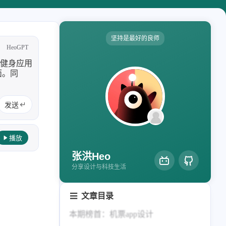
轻节食
DelSpace
比例计
摸鱼
坚持是最好的良师
HeoGPT
服务
和健身应用
洪墨AI
HeoMusic
面。同
666666666666666666666666666666666666666666666666666666666
公众号
图标助手
发送
2024
2023
表情
125
110
篇
篇
Heo
熊猫二憨
播放
2020
全部文章
张洪Heo
更多我的项目
319
1066
篇
篇
分享设计与科技生活
文库
文章目录
全部文章
分类列表
本期榜首：机票app设计