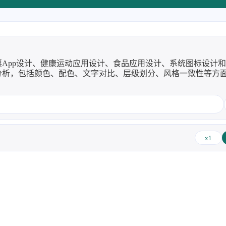
始期
调用博
我的
器AI
具，本
8/6
App设计、健康运动应用设计、食品应用设计、系统图标设计
分析，包括颜色、配色、文字对比、层级划分、风格一致性等方
6666666666666666666666666666666666666666666666666666666666666666
2026
2025
63
89
篇
篇
x1
子烧
2022
2021
122
147
篇
篇