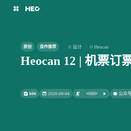
互动
最近评论
主页
博客
西风
LiuShen
shift
K
关闭快捷键功能
8/6
图片博客
HeoBBS
shift
A
打开中控台
6666666666666666 确实会玩
设计
Heocan
原创
佳作推荐
shift
M
播放音乐
绷不住了
Heocan 12 | 机票
敲木鱼
DNS测速
shift
D
深色模式
shift
S
站内搜索
轻节食
DelSpace
shift
T
文章全文朗读
比例计
摸鱼
shift
P
洪绘烧纸：一个网页在线电子烧
洪绘烧纸：一个网页在线电
文章播客陪读
纸，电子祭祀工具 | 张洪Heo
纸，电子祭祀工具 | 张洪Heo
606
2020-09-04
公众
shift
C
打开AI智能对话
xiguacaizimi
HaoUp
洪墨AI
HeoMusic
8/6
shift
R
随机访问
shift
H
返回首页
现在很多 AI 操作网页，
公众号
图标助手
还是靠截图识别、读取 D
shift
L
友链页面
这不得好好玩玩
，先把
拟点击，不仅慢，还特别
deepseek加进去，最近要涨价了