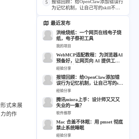
报错回顾：给OpenClaw添加错误行
5
为记忆机制，让自己写的skill不断
6
1
22
2
周年记
壁纸
字体
安卓
成长
185
242
81
干货
开发
必看
最近发布
1
3
3
快捷指令
手表
攒机
洪绘烧纸：一个网页在线电子烧
纸，电子祭祀工具
427
111
12
教程
日常
智能家居
我的项目
7
5
6
更新日志
混剪
潘通
WebMCP适配教程：为浏览器AI
75
2
4
预备好，让网页向 AI 提供工
热门
电子书
红包封面
具，本博客已支持
经验分享
2
66
经验分享
网页前端
报错回顾：给OpenClaw添加错
1
4
28
英雄联盟
表情
视频
误行为记忆机制，让自己写的skil
l不断成长
282
12
33
经验分享
设计
设计报告
评测
腾讯miora上手：设计师又又又
6
152
11
读书笔记
软件
软路由
的形式来展
失业的一集？
35
8
27
运维
运营
闲聊
引力的作
软件推荐
3
8
Mac 合盖不休眠：用 pmset 彻底
闲聊杂谈
音乐
禁止系统睡眠
经验分享