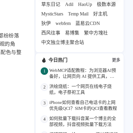
草东日记
Adil
HaoUp
极数本源
69
26
19
AIGC
AI绘画
AfterEffects
MysticStars
Temp Mail
好主机
23
7
9
Chrome
Docker
Dribbble
狄伊
webfem
蓝易云CDN
12
11
FFmpeg
FinalCutPro
西风往事
易博集
繁中方塊社
4
21
5
HeoAwards
Heocan
Heomagic
都纷纷落
中文独立博主聚合站
54
1
直观的角
Hexo
HomeAssistant
票配色与整
2
104
1
HomePod
Mac
NAS
今日热门
更多
2
21
11
Ollama
OpenClaw
OpenWrt
WebMCP适配教程：为浏览器AI预
1
4
2
28
Origami
PHP
Photoshop
备好，让网页向 AI 提供工具，本
博客已支持
2
10
1
Principle
Python
SearXNG
洪绘烧纸：一个网页在线电子烧
2
纸，电子祭祀工具
83
3
126
Sketch
Sketch-Data
Swift
48
10
2
iPhone如何查看自己电话卡的上网
3
SwiftUI-100days
VI
VLOG
优先级QCI？SIM卡的QCI查看教程
1
11
46
Vision
Windows
iOS
如何批量下载抖音某一个博主的全
4
9
18
3
illustrator
产品
优质报告
部视频，抖音视频批量下载方法
4
8
12
体验官
办公
后端