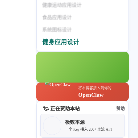
标签列表
健康运动应用设计
专栏
食品应用设计
系统图标设计
设计报告
设计分享
健身应用设计
设计工具
友链
文章推荐
友链列表
我的
将本博客接入到你的
OpenClaw
我的装备
我的项目
正在赞助本站
赞助
极数本源
关于本站
一个 Key 接入 200+ 主流 API