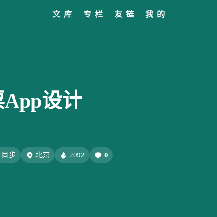
文库
专栏
友链
我的
标签
寻找感兴趣的领域
全部文章
设计报告
分类列表
设计分享
文章推荐
我的装备
标签列表
设计工具
友链列表
我的项目
关于
427
282
242
185
152
教程
设计
开发
干货
软件
8/6
69
66
54
AIGC
网页前端
Hexo
SwiftUI-100day
27
26
23
22
闲聊
AI绘画
Chrome
字体
Heoca
订票App设计
12
12
12
1
后端
设计报告
FFmpeg
FinalCutPro
9
9
8
8
8
Dribbble
illustrator
音乐
办公
运营
5
5
4
4
子烧
Heomagic
混剪
HeoAwards
表情
Orig
号同步
北京
2092
0
3
3
2
Sketch-Data
优质报告
HomePod
经验分
8/6
2
1
1
1
电子书
壁纸
快捷指令
HomeAssistant
本质上
OM模
容易