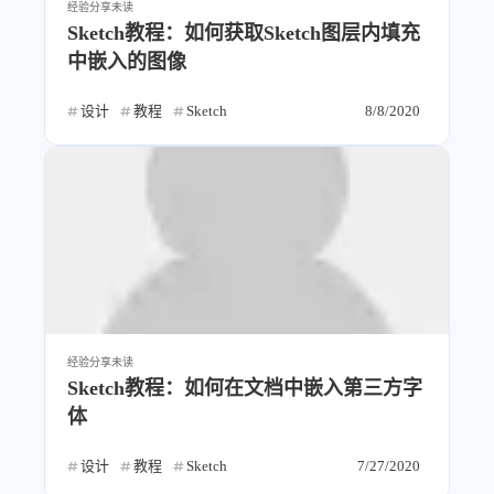
经验分享
未读
西风往事
易博集
繁中方塊社
Sketch教程：如何获取Sketch图层内填充
中文独立博主聚合站
中嵌入的图像
设计
教程
Sketch
8/8/2020
全站字数 :
909.1k
经验分享
未读
Sketch教程：如何在文档中嵌入第三方字
体
设计
教程
Sketch
7/27/2020