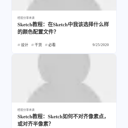
设计报告
设计分享
经验分享
未读
设计工具
Sketch教程：在Sketch中我该选择什么样
友链
的颜色配置文件？
设计
干货
必看
9/25/2020
文章推荐
友链列表
我的
我的装备
我的项目
关于本站
69
26
19
AIGC
AI绘画
AfterEffects
经验分享
未读
Sketch教程：Sketch如何不对齐像素点，
23
7
9
Chrome
Docker
Dribbble
或对齐半像素？
12
11
FFmpeg
FinalCutPro