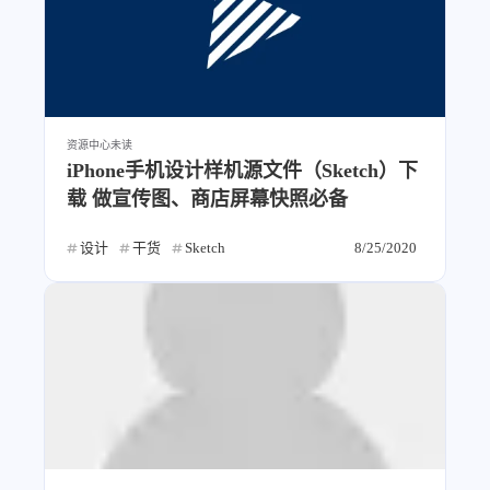
1
3
3
快捷指令
手表
攒机
427
111
12
教程
日常
智能家居
8
5
6
更新日志
混剪
潘通
75
2
4
热门
电子书
红包封面
资源中心
未读
2
66
经验分享
网页前端
iPhone手机设计样机源文件（Sketch）下
1
4
28
英雄联盟
表情
视频
载 做宣传图、商店屏幕快照必备
282
12
33
设计
设计报告
评测
设计
干货
Sketch
8/25/2020
6
153
11
读书笔记
软件
软路由
35
8
27
运维
运营
闲聊
3
8
闲聊杂谈
音乐
草东日记
Adil
HaoUp
极数本源
MysticStars
Temp Mail
好主机
狄伊
webfem
蓝易云CDN