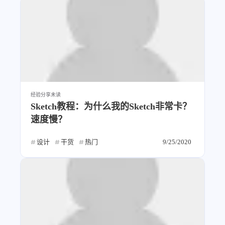
比例计
摸鱼
服务
洪墨AI
HeoMusic
公众号
图标助手
表情
Heo
熊猫二憨
经验分享
未读
Sketch教程：为什么我的Sketch非常卡？
更多我的项目
速度慢？
文库
设计
干货
热门
9/25/2020
全部文章
分类列表
标签列表
专栏