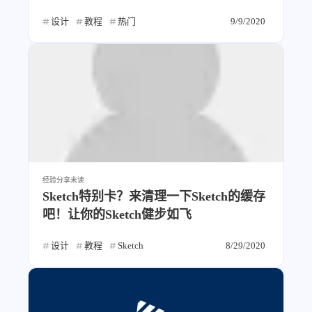
4
21
5
HeoAwards
Heocan
Heomagic
设计
教程
热门
9/9/2020
54
1
Hexo
HomeAssistant
2
104
1
HomePod
Mac
NAS
2
21
11
Ollama
OpenClaw
OpenWrt
4
2
28
Origami
PHP
Photoshop
2
10
1
Principle
Python
SearXNG
83
3
126
Sketch
Sketch-Data
Swift
48
10
2
经验分享
未读
SwiftUI-100days
VI
VLOG
Sketch特别卡？来清理一下Sketch的缓存
1
11
46
Vision
Windows
iOS
吧！让你的Sketch健步如飞
9
19
3
illustrator
产品
优质报告
设计
教程
Sketch
8/29/2020
4
8
12
体验官
办公
后端
6
1
22
2
周年记
壁纸
字体
安卓
185
242
81
干货
开发
必看