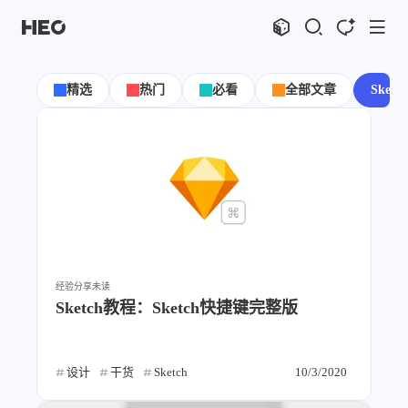
文章
标签
分类
评论
1067
75
12
11986
精选
热门
必看
全部文章
Sketch
shift
K
关闭快捷键功能
shift
A
打开中控台
shift
M
播放音乐
shift
D
深色模式
显示模式
shift
S
站内搜索
博客
shift
C
打开AI智能对话
shift
R
随机访问
主页
博客
经验分享
未读
shift
H
返回首页
图片博客
HeoBBS
Sketch教程：Sketch快捷键完整版
shift
L
友链页面
应用
敲木鱼
DNS测速
设计
干货
Sketch
10/3/2020
轻节食
DelSpace