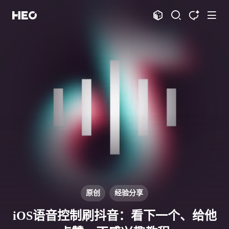
文章
标签
分类
评论
1067
75
12
11995
shift
K
关闭快捷键功能
shift
A
打开中控台
shift
M
播放音乐
shift
D
深色模式
显示模式
shift
S
站内搜索
博客
shift
T
文章全文朗读
shift
P
文章播客陪读
主页
博客
shift
C
打开AI智能对话
图片博客
HeoBBS
shift
R
随机访问
应用
shift
H
返回首页
原创
经验分享
敲木鱼
DNS测速
shift
L
友链页面
iOS语音控制刷抖音：看下一个、给他
轻节食
DelSpace