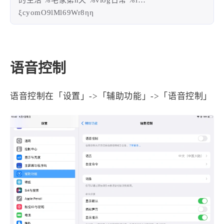
的生活 %宅家第n天 %vlog日常 %i…
ξcyomO9lMl69Wr8ηη
4
21
5
HeoAwards
Heocan
Heomagic
54
1
Hexo
HomeAssistant
2
104
1
HomePod
Mac
NAS
2
21
11
语音控制
Ollama
OpenClaw
OpenWrt
4
2
28
Origami
PHP
Photoshop
语音控制在「设置」->「辅助功能」->「语音控制」
2
10
1
Principle
Python
SearXNG
83
3
126
Sketch
Sketch-Data
Swift
48
10
2
SwiftUI-100days
VI
VLOG
1
11
46
Vision
Windows
iOS
9
19
3
illustrator
产品
优质报告
4
8
12
体验官
办公
后端
6
1
22
2
周年记
壁纸
字体
安卓
185
242
81
干货
开发
必看