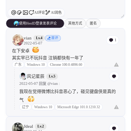
AI评论
AI润色
使用HeoID登录发表评论
其他方式
匿名
vian
Lv.4
首评
1
2022-05-07
在下安卓
其实早已不玩抖音 注销都快有一年了
广东
Windows 10
Chrome 100.0.4896.60
风记星辰
Lv.5
2022-05-07 回复
@vian
:
我现在觉得微博比抖音恶心了，碰见键盘侠是真的
气
辽宁
Windows 10
Microsoft Edge 101.0.1210.32
Jdeal
Lv.2