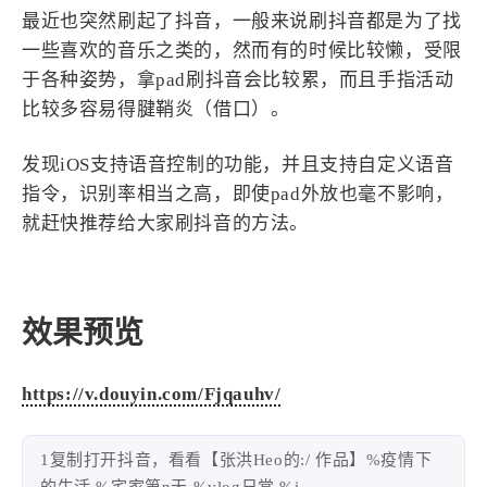
设计报告
设计分享
最近也突然刷起了抖音，一般来说刷抖音都是为了找
一些喜欢的音乐之类的，然而有的时候比较懒，受限
于各种姿势，拿pad刷抖音会比较累，而且手指活动
设计工具
比较多容易得腱鞘炎（借口）。
友链
发现iOS支持语音控制的功能，并且支持自定义语音
文章推荐
友链列表
指令，识别率相当之高，即使pad外放也毫不影响，
我的
就赶快推荐给大家刷抖音的方法。
我的装备
我的项目
效果预览
关于本站
https://v.douyin.com/Fjqauhv/
69
26
19
AIGC
AI绘画
AfterEffects
23
7
9
Chrome
Docker
Dribbble
1复制打开抖音，看看【张洪Heo的:/ 作品】%疫情下
12
11
FFmpeg
FinalCutPro