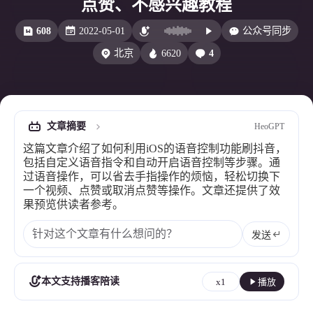
点赞、不感兴趣教程
比例计
摸鱼
608
2022-05-01
公众号同步
服务
6620
4
北京
洪墨AI
HeoMusic
公众号
图标助手
表情
文章摘要
HeoGPT
Heo
熊猫二憨
这篇文章介绍了如何利用iOS的语音控制功能刷抖音，
更多我的项目
包括自定义语音指令和自动开启语音控制等步骤。通
过语音操作，可以省去手指操作的烦恼，轻松切换下
文库
一个视频、点赞或取消点赞等操作。文章还提供了效
果预览供读者参考。
全部文章
分类列表
发送
标签列表
本文支持播客陪读
x1
播放
专栏