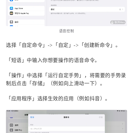
1
3
3
快捷指令
手表
攒机
427
111
12
教程
日常
智能家居
8
5
6
更新日志
混剪
潘通
语音控制
75
2
4
热门
电子书
红包封面
2
66
经验分享
网页前端
选择「自定命令」->「自定」->「创建新命令」。
1
4
28
英雄联盟
表情
视频
「短语」中输入你想要操作的语音命令。
282
12
33
设计
设计报告
评测
6
153
11
读书笔记
软件
软路由
「操作」中选择「运行自定手势」，将需要的手势录
35
8
27
运维
运营
闲聊
制后点击「存储」（例如向上滑动一下）。
3
8
闲聊杂谈
音乐
「应用程序」选择生效的应用（例如抖音）。
草东日记
Adil
HaoUp
极数本源
MysticStars
Temp Mail
好主机
狄伊
webfem
蓝易云CDN