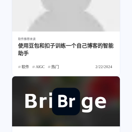
1
3
3
快捷指令
手表
攒机
427
111
12
教程
日常
智能家居
8
5
6
更新日志
混剪
潘通
75
2
4
热门
电子书
红包封面
软件推荐
未读
2
66
经验分享
网页前端
使用豆包和扣子训练一个自己博客的智能
1
4
28
英雄联盟
表情
视频
助手
282
12
33
设计
设计报告
评测
软件
AIGC
热门
2/22/2024
6
153
11
读书笔记
软件
软路由
35
8
27
运维
运营
闲聊
3
8
闲聊杂谈
音乐
草东日记
Adil
HaoUp
极数本源
MysticStars
Temp Mail
好主机
狄伊
webfem
蓝易云CDN