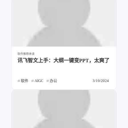
比例计
摸鱼
服务
洪墨AI
HeoMusic
公众号
图标助手
表情
Heo
熊猫二憨
软件推荐
未读
讯飞智文上手：大纲一键变PPT，太爽了
更多我的项目
文库
软件
AIGC
办公
3/19/2024
全部文章
分类列表
标签列表
专栏