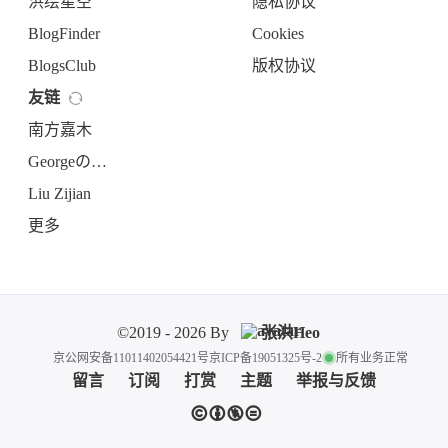
洪绘星空
隐私协议
BlogFinder
Cookies
BlogsClub
版权协议
友链
南方嘉木
Georgeの小窝
Liu Zijian
更多
©2019 - 2026 By
张洪Heo
京公网安备11011402054421号
京ICP备19051325号-2
所有业务正常
留言
订阅
打赏
主题
举报与反馈