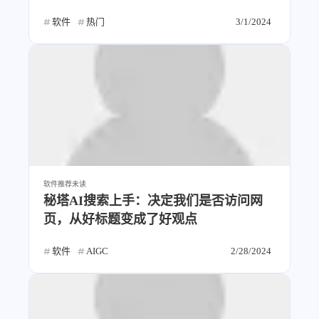
4
21
5
HeoAwards
Heocan
Heomagic
软件
热门
3/1/2024
54
1
Hexo
HomeAssistant
2
104
1
HomePod
Mac
NAS
2
21
11
Ollama
OpenClaw
OpenWrt
4
2
28
Origami
PHP
Photoshop
2
10
1
Principle
Python
SearXNG
83
3
126
Sketch
Sketch-Data
Swift
48
10
2
软件推荐
未读
SwiftUI-100days
VI
VLOG
秘塔AI搜索上手：决定我们是否访问网
1
11
46
Vision
Windows
iOS
页，从好标题变成了好观点
9
19
3
illustrator
产品
优质报告
软件
AIGC
2/28/2024
4
8
12
体验官
办公
后端
6
1
22
2
周年记
壁纸
字体
安卓
185
242
81
干货
开发
必看