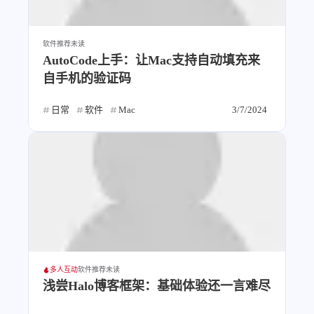
设计报告
设计分享
软件推荐
未读
设计工具
AutoCode上手：让Mac支持自动填充来
友链
自手机的验证码
日常
软件
Mac
3/7/2024
文章推荐
友链列表
我的
我的装备
我的项目
关于本站
69
26
19
AIGC
AI绘画
AfterEffects
多人互动
软件推荐
未读
浅尝Halo博客框架：基础体验还一言难尽
23
7
9
Chrome
Docker
Dribbble
12
11
FFmpeg
FinalCutPro