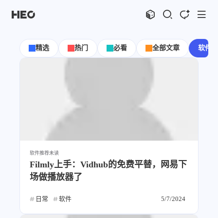
文章
标签
分类
评论
1067
75
12
11986
精选
热门
必看
全部文章
软件
shift
K
关闭快捷键功能
shift
A
打开中控台
shift
M
播放音乐
shift
D
深色模式
显示模式
shift
S
站内搜索
博客
shift
C
打开AI智能对话
shift
R
随机访问
主页
博客
软件推荐
未读
shift
H
返回首页
图片博客
HeoBBS
Filmly上手：Vidhub的免费平替，网易下
shift
L
友链页面
场做播放器了
应用
敲木鱼
DNS测速
日常
软件
5/7/2024
轻节食
DelSpace