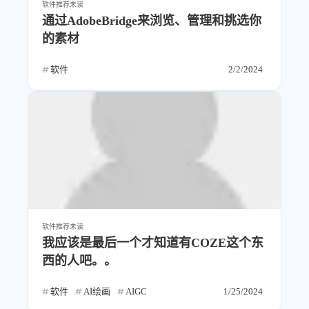
软件推荐
未读
西风往事
易博集
繁中方塊社
通过AdobeBridge来浏览、管理和挑选你
中文独立博主聚合站
的素材
软件
2/2/2024
全站字数 :
909.1k
软件推荐
未读
我应该是最后一个才知道有COZE这个东
西的人吧。。
软件
AI绘画
AIGC
1/25/2024