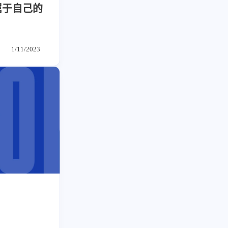
草东日记
Adil
HaoUp
极数本源
属于自己的
MysticStars
Temp Mail
好主机
狄伊
webfem
蓝易云CDN
西风往事
易博集
繁中方塊社
1/11/2023
中文独立博主聚合站
全站字数 :
909.1k