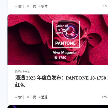
设计
干货
字体
1/7
翻译内容
未读
潘通 2023 年度色发布：PANTONE 18-1750
红色
设计
干货
潘通
12/2