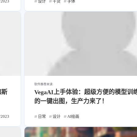
/2023
设计
干货
字体
式
知了
8/7
2026
2025
64
89
篇
篇
软件推荐
未读
式
如斯
VegaAI上手体验：超级方便的模型训
2022
2021
知了
122
147
的一键出图，生产力来了！
篇
篇
/2023
日常
设计
AI绘画