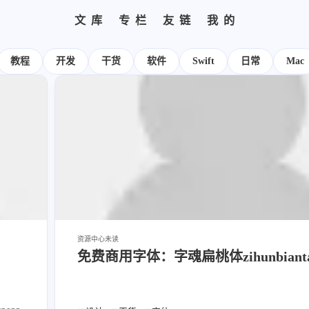
文库
专栏
友链
我的
标签
寻找感兴趣的领域
全部文章
设计报告
分类列表
设计分享
文章推荐
我的装备
标签列表
设计工具
友链列表
我的项目
关于
教程
开发
干货
软件
Swift
日常
Mac
427
282
242
185
153
教程
设计
开发
干货
软件
8/8
69
66
54
AIGC
网页前端
Hexo
SwiftUI-100day
，我
27
26
23
22
闲聊
AI绘画
Chrome
字体
Heoca
12
12
12
1
后端
设计报告
FFmpeg
FinalCutPro
9
9
8
8
Dribbble
illustrator
音乐
更新日志
办
5
5
4
4
式
Heomagic
混剪
HeoAwards
表情
Orig
知了
3
3
2
Sketch-Data
优质报告
HomePod
经验分
8/7
资源中心
未读
2
1
1
1
免费商用字体：字魂扁桃体zihunbianta
电子书
壁纸
快捷指令
HomeAssistant
品发
/