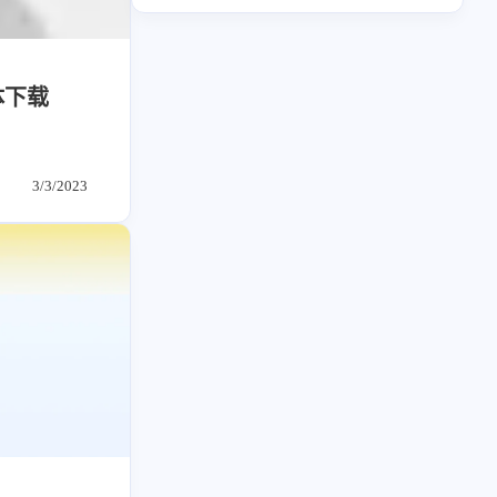
读书笔记
潘通
周年记
6
1
22
2
5
5
4
周年记
壁纸
字体
安卓
Heomagic
混剪
HeoAwards
185
242
81
干货
开发
必看
4
4
4
表情
Origami
体验官
体下载
1
3
3
快捷指令
手表
攒机
4
3
3
红包封面
攒机
闲聊杂谈
427
111
12
教程
日常
智能家居
3
3
3
手表
Sketch-Data
优质报告
8
5
6
更新日志
混剪
潘通
3/3/2023
2
2
2
HomePod
经验分享
Principle
75
2
4
热门
电子书
红包封面
2
2
2
2
VLOG
Ollama
PHP
安卓
2
66
经验分享
网页前端
2
1
1
电子书
壁纸
快捷指令
1
4
28
英雄联盟
表情
视频
1
1
1
HomeAssistant
Vision
NAS
282
12
33
设计
设计报告
评测
1
1
SearXNG
英雄联盟
6
153
11
读书笔记
软件
软路由
35
8
27
运维
运营
闲聊
3
8
闲聊杂谈
音乐