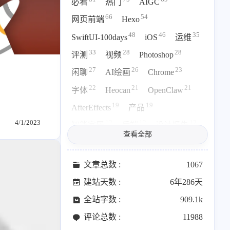
必看
热门
AIGC
69
26
19
AIGC
AI绘画
AfterEffects
66
54
网页前端
Hexo
23
7
9
Chrome
Docker
Dribbble
48
46
35
SwiftUI-100days
iOS
运维
12
11
FFmpeg
FinalCutPro
33
28
28
评测
视频
Photoshop
4
21
5
HeoAwards
Heocan
Heomagic
27
26
23
闲聊
AI绘画
Chrome
54
1
Hexo
HomeAssistant
22
21
21
字体
Heocan
OpenClaw
2
104
1
HomePod
Mac
NAS
19
19
AfterEffects
产品
2
21
11
Ollama
OpenClaw
OpenWrt
4/1/2023
12
12
12
智能家居
后端
设计报告
4
2
28
Origami
PHP
Photoshop
查看全部
12
11
FFmpeg
FinalCutPro
2
10
1
Principle
Python
SearXNG
11
11
11
83
3
126
OpenWrt
软路由
Windows
Sketch
Sketch-Data
Swift
文章总数 :
1067
10
10
9
48
10
2
Python
VI
Dribbble
SwiftUI-100days
VI
VLOG
建站天数 :
6年286天
9
8
8
1
11
46
Vision
Windows
iOS
illustrator
音乐
更新日志
全站字数 :
909.1k
9
19
3
8
8
7
illustrator
产品
优质报告
办公
运营
Docker
评论总数 :
11988
4
8
12
6
6
6
体验官
办公
后端