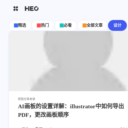
互动
最近评论
精选
热门
必看
全部文章
设计
主页
博客
小饿
dadamelon
shift
K
关闭快捷键功能
8/8
图片博客
HeoBBS
shift
A
打开中控台
还可以再加一个赛博抽烟功
嗯？🧐洪老哥你发了什么
能，点烟、吸气、弹烟灰全整
的🌸手机📱怎么屏蔽了😱
shift
M
播放音乐
上哈哈
敲木鱼
DNS测速
shift
D
深色模式
shift
S
站内搜索
轻节食
DelSpace
shift
C
打开AI智能对话
比例计
摸鱼
shift
R
洪绘敲木鱼支持“竹知了”模式
洪绘敲木鱼支持“竹知了”模
随机访问
了，可以自定义音效的电子竹知了
了，可以自定义音效的电子竹
App | 张洪Heo
App | 张洪Heo
shift
H
返回首页
xiguacaizimi
nkm0
洪墨AI
HeoMusic
8/7
经验分享
未读
shift
L
友链页面
AI画板的设置详解：illustrator中如何导出
看这篇文章时我的华为产
公众号
图标助手
PDF，更改画板顺序
烫了，你有什么头绪吗\😭
有没有安卓端的
，最近
还刷到竹知了和华为的一些关