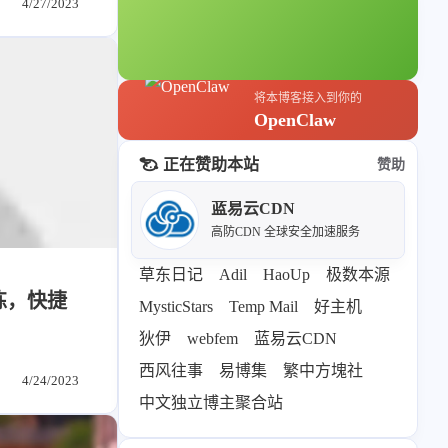
4/27/2023
轻节食
DelSpace
比例计
摸鱼
将本博客接入到你的
服务
OpenClaw
洪墨AI
HeoMusic
正在赞助本站
赞助
公众号
图标助手
蓝易云CDN
2024
2023
表情
高防CDN 全球安全加速服务
125
110
篇
篇
Heo
熊猫二憨
草东日记
Adil
HaoUp
极数本源
练，快捷
2020
全部文章
MysticStars
Temp Mail
好主机
更多我的项目
319
1067
篇
篇
狄伊
webfem
蓝易云CDN
文库
西风往事
易博集
繁中方塊社
4/24/2023
全部文章
分类列表
中文独立博主聚合站