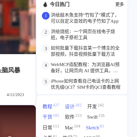
标签列表
今日热门
更多
专栏
洪绘敲木鱼支持“竹知了”模式了，
1
可以自定义音效的电子竹知了App
设计报告
设计分享
洪绘烧纸：一个网页在线电子烧
2
纸，电子祭祀工具
如何批量下载抖音某一个博主的全
3
设计工具
部视频，抖音视频批量下载方法
友链
WebMCP适配教程：为浏览器AI预
4
头脑风暴
备好，让网页向 AI 提供工具，本
文章推荐
友链列表
博客已支持
iPhone如何查看自己电话卡的上网
5
我的
优先级QCI？SIM卡的QCI查看教程
4/12/2023
我的装备
我的项目
427
282
242
教程
设计
开发
185
153
126
干货
软件
Swift
关于本站
111
104
83
日常
Mac
Sketch
81
75
69