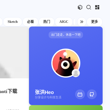
文章
标签
分类
评论
1067
75
12
11988
本站
Sketch
必看
热门
AIGC
网页前端
更多
Hexo
126
111
104
83
81
75
Swift
日常
Mac
Sketch
必看
热门
出门走走，休息一下吧
48
46
35
33
28
28
s
iOS
运维
评测
视频
Photoshop
21
21
19
19
12
n
OpenClaw
AfterEffects
产品
智能家居
1
11
11
11
10
10
显示模式
OpenWrt
软路由
Windows
Python
VI
8
8
7
6
6
6
公
运营
Docker
读书笔记
潘通
周年记
博客
4
4
4
3
3
3
ami
体验官
红包封面
攒机
闲聊杂谈
手表
主页
博客
2
2
2
2
2
2
享
Principle
VLOG
Ollama
PHP
安卓
图片博客
HeoBBS
1
1
1
1
oti下载
Vision
NAS
SearXNG
英雄联盟
张洪Heo
应用
分享设计与科技生活
敲木鱼
DNS测速